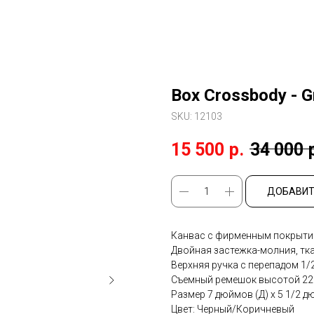
Box Crossbody - G
SKU:
12103
15 500
р.
34 000
ДОБАВИТ
Канвас с фирменным покрытие
Двойная застежка-молния, тк
Верхняя ручка с перепадом 1/
Съемный ремешок высотой 22 
Размер 7 дюймов (Д) x 5 1/2 д
Цвет: Черный/Коричневый