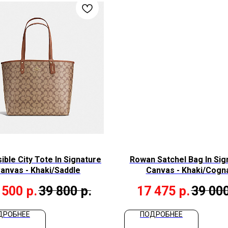
ible City Tote In Signature
Rowan Satchel Bag In Sig
anvas - Khaki/Saddle
Canvas - Khaki/Cogn
 500
р.
39 800
р.
17 475
р.
39 00
ДРОБНЕЕ
ПОДРОБНЕЕ