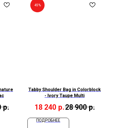
45%
nature
Tabby Shoulder Bag in Colorblock
ac
- Ivory Taupe Multi
0
р.
18 240
р.
28 900
р.
ПОДРОБНЕЕ