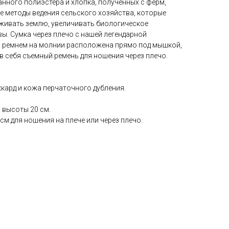
нного полиэстера и хлопка, полученных с ферм,
 методы ведения сельского хозяйства, которые
живать землю, увеличивать биологическое
ы. Сумка через плечо с нашей легендарной
м ремнем на молнии расположена прямо под мышкой,
в себя съемный ремень для ношения через плечо.
кард и кожа перчаточного дубления.
 высоты 20 см.
см для ношения на плече или через плечо.