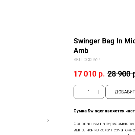
Swinger Bag In Mi
Amb
SKU:
CC00524
17 010
р.
28 900
ДОБАВИТ
Сумка Swinger является част
Основанный на переосмысленн
выполнен из кожи перчаточног