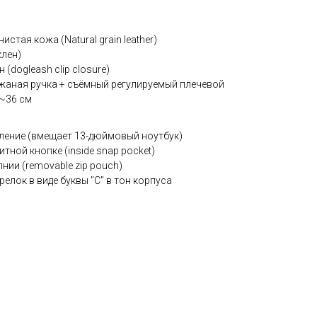
стая кожа (Natural grain leather)
клен)
(dogleash clip closure)
ожаная ручка + съёмный регулируемый плечевой
 ~36 см
ление (вмещает 13-дюймовый ноутбук)
тной кнопке (inside snap pocket)
нии (removable zip pouch)
елок в виде буквы "C" в тон корпуса