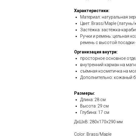
Характеристики:
Материал: натуральная зерни
Цвет: Brass/Maple (латунь/
Застёжка: застёжка-карабин 
Ручки и ремень: цельная к
ремень с высотой посадки
Организация внутри:
просторное основное отде
внутренний карман на магни
съёмная косметичка на мол
Дополнительно: кожаный бр
Размеры:
Длина: 28 см
Высота: 29 см
Глубина: 17 см
ДxШxВ: 280x170x290 мм
Color: Brass/Maple