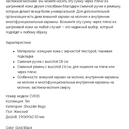
застежкой-молнией. Вы можете носить эту сумку через плечо из
шагреневой кожи двумя способами благодаря съемной ручке и ремешку,
которые делают ее еще более универсальной. Для дополнительной
организации есть даже внешний карман на молнии и внутренние
многофункциональные карманы. Возьмите эту сумку через плечо из
шагреневой кожи на любой случай — это надежный выбор, который
подойдет к любому образу.
Характеристики:
Материалы: изящная кожа с зернистой текстурой, тканевая
подкладка
Съемная ручка с высотой 28 см.
Съемный ремень с высотой 26 см, для ношения на плече или
через плечо.
Особенности: внешний карман на молнии, внутренние карманы
на молнии и многофункциональные внутренние карманы на
молнии, застежка-молния сверху.
Номер модели CV935
Коллекция: Teri
Категория: Shoulder Bags
Пол: Женский
ДxШxВ: 290x90x230 мм
Color: Gold/Black