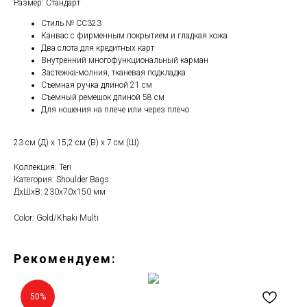
Размер: Стандарт
Стиль № CC323
Канвас с фирменным покрытием и гладкая кожа
Два слота для кредитных карт
Внутренний многофункциональный карман
Застежка-молния, тканевая подкладка
Съемная ручка длиной 21 см
Съемный ремешок длиной 58 см
Для ношения на плече или через плечо.
23 см (Д) x 15,2 см (В) x 7 см (Ш)
Коллекция: Teri
Категория: Shoulder Bags
ДxШxВ: 230x70x150 мм
Color: Gold/Khaki Multi
Рекомендуем:
50%