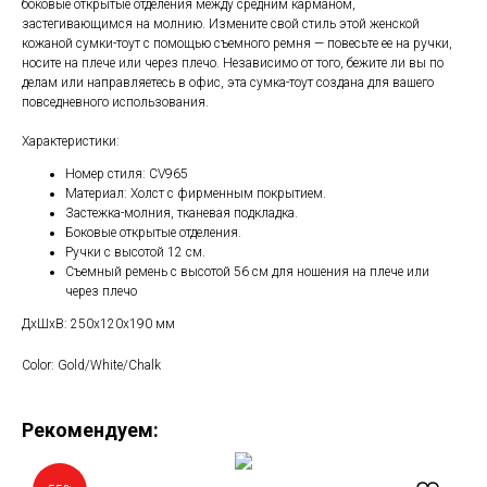
боковые открытые отделения между средним карманом,
застегивающимся на молнию. Измените свой стиль этой женской
кожаной сумки-тоут с помощью съемного ремня — повесьте ее на ручки,
носите на плече или через плечо. Независимо от того, бежите ли вы по
делам или направляетесь в офис, эта сумка-тоут создана для вашего
повседневного использования.
Характеристики:
Номер стиля: CV965
Материал: Холст с фирменным покрытием.
Застежка-молния, тканевая подкладка.
Боковые открытые отделения.
Ручки с высотой 12 см.
Съемный ремень с высотой 56 см для ношения на плече или
через плечо
ДxШxВ: 250x120x190 мм
Color: Gold/White/Chalk
Рекомендуем: