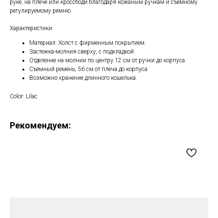
руке, на плече или кроссбоди благодаря кожаным ручкам и съёмному
регулируемому ремню.
Характеристики:
Материал: Холст с фирменным покрытием.
Застежка-молния сверху, с подкладкой.
Отделение на молнии по центру 12 см от ручки до корпуса.
Съемный ремень, 56 см от плеча до корпуса
Возможно хранение длинного кошелька.
Color: Lilac
Рекомендуем: