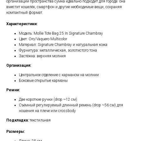
организации пространства сумка идеально подходит для города: она
вместит кошелёк, смартфон и другие необходимые вещи, сохраняя
компактный формат.
Характеристики:
Модель: Mollie Tote Bag 25 In Signature Chambray
Цвет: Oro/Vaquero Multicolor
Материал: Signature Chambray и натуральная кожа
Фурнитура: металлическая, золотистого тона
Застёжка: верхняя молния
Организация:
Центральное отделение с карманом на молнии
Боковые открытые карманы
Ремни:
Две короткие ручки (drop ~12 см)
Съёмный регулируемый длинный ремень (drop ~56 см) для
ношения на плече или crossbody
Подкладка:
текстильная
Размеры: