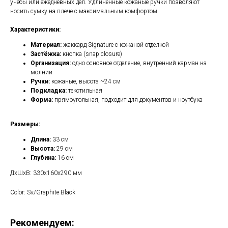
учёбы или ежедневных дел. Удлинённые кожаные ручки позволяют
носить сумку на плече с максимальным комфортом.
Характеристики:
Материал:
жаккард Signature с кожаной отделкой
Застёжка:
кнопка (snap closure)
Организация:
одно основное отделение, внутренний карман на
молнии
Ручки:
кожаные, высота ~24 см
Подкладка:
текстильная
Форма:
прямоугольная, подходит для документов и ноутбука
Размеры:
Длина:
33 см
Высота:
29 см
Глубина:
16 см
ДxШxВ: 330x160x290 мм
Color: Sv/Graphite Black
Рекомендуем: