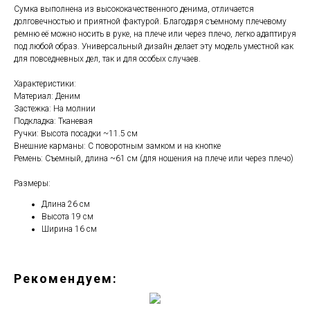
Сумка выполнена из высококачественного денима, отличается
долговечностью и приятной фактурой. Благодаря съемному плечевому
ремню её можно носить в руке, на плече или через плечо, легко адаптируя
под любой образ. Универсальный дизайн делает эту модель уместной как
для повседневных дел, так и для особых случаев.
Характеристики:
Материал: Деним
Застежка: На молнии
Подкладка: Тканевая
Ручки: Высота посадки ~11.5 см
Внешние карманы: С поворотным замком и на кнопке
Ремень: Съемный, длина ~61 см (для ношения на плече или через плечо)
Размеры:
Длина 26 см
Высота 19 см
Ширина 16 см
Рекомендуем: