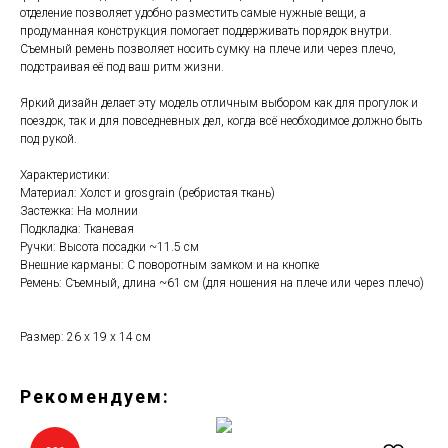
отделение позволяет удобно разместить самые нужные вещи, а
продуманная конструкция помогает поддерживать порядок внутри.
Съемный ремень позволяет носить сумку на плече или через плечо,
подстраивая её под ваш ритм жизни.
Яркий дизайн делает эту модель отличным выбором как для прогулок и
поездок, так и для повседневных дел, когда всё необходимое должно быть
под рукой.
Характеристики:
Материал: Холст и grosgrain (ребристая ткань)
Застежка: На молнии
Подкладка: Тканевая
Ручки: Высота посадки ~11.5 см
Внешние карманы: С поворотным замком и на кнопке
Ремень: Съемный, длина ~61 см (для ношения на плече или через плечо)
Размер: 26 х 19 х 14 см
Рекомендуем: