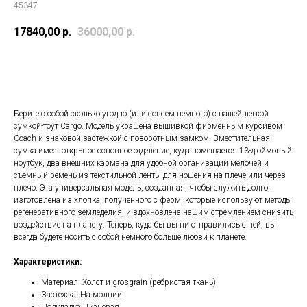
45347
17840,00
р.
36000,00
р.
ДОБАВИТЬ В КОРЗИНУ
Берите с собой сколько угодно (или совсем немного) с нашей легкой
сумкой-тоут Cargo. Модель украшена вышивкой фирменным курсивом
Coach и знаковой застежкой с поворотным замком. Вместительная
сумка имеет открытое основное отделение, куда помещается 13-дюймовый
ноутбук, два внешних кармана для удобной организации мелочей и
съемный ремень из текстильной ленты для ношения на плече или через
плечо. Эта универсальная модель, созданная, чтобы служить долго,
изготовлена из хлопка, полученного с ферм, которые используют методы
регенеративного земледелия, и вдохновлена нашим стремлением снизить
воздействие на планету. Теперь, куда бы вы ни отправились с ней, вы
всегда будете носить с собой немного больше любви к планете.
Характеристики:
Материал: Холст и grosgrain (ребристая ткань)
Застежка: На молнии